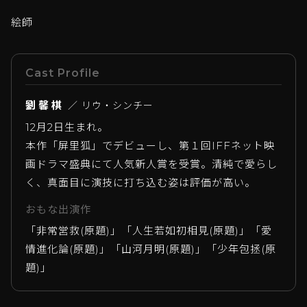
絵師
Cast Profile
劉馨棋
／ リウ・シンチー
12月2日生まれ。
本作「屏里狐」でデビューし、第１回IFFネット映
画ドラマ盛典にて人気新人賞を受賞。清純で愛らし
く、真面目に演技に打ち込む姿は評価が高い。
おもな出演作
「非常営救(原題)」「人生若如初相見(原題)」「愛
情進化論(原題)」「山河月明(原題)」「少年包拯(原
題)」