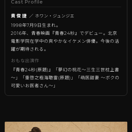
Cast Profile
黄俊捷
／ ホワン・ジュンジエ
1998年7月9日生まれ。
2016年、青春映画『青春24秒』でデビュー。北京
電影学院在学中の爽やかなイケメン俳優。今後の活
躍が期待される。
おもな出演作
『青春24秒(原題)』「夢幻の桃花～三生三世枕上書
～」「重啓之極海聴雷(原題)」「萌医甜妻 ～ボクの
可愛いお医者さん～」