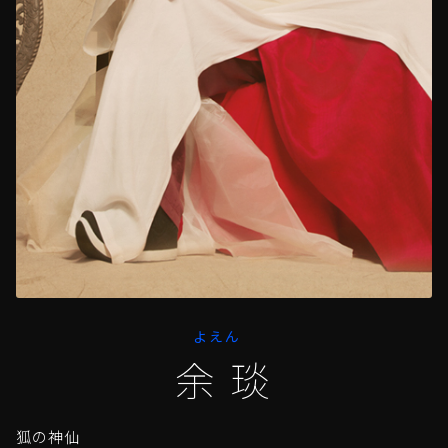
よえん
余琰
狐の神仙