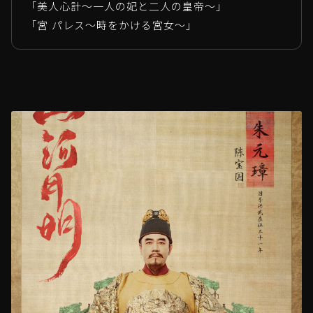
「美人心計～一人の妃と二人の皇帝～」
「宮 パレス～時をかける宮女～」