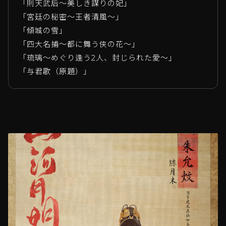
「則天武后～美しき謀りの妃」
「宮廷の秘密～王者清風～」
「傾城の雪」
「四大名捕～都に舞う侠の花～」
「琉璃～めぐり逢う2人、封じられた愛～」
「与君歌（原題）」