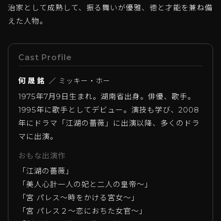
治家として成熟して、振る舞いが優雅、徳と才能を兼ね備
えた人物。
Cast Profile
何晟銘
／ ミッキー・ホー
1975年7月9日生まれ。湖南省出身。俳優、歌手。
1995年に歌手としてデビュー。演技も学び、2008
年にドラマ「江湖の薔薇」に出演以降、多くのドラ
マに出演。
おもな出演作
「江湖の薔薇」
「美人心計一人の妃と二人の皇帝～」
「宮 パレス～時をかける宮女～」
「宮 パレス２～恋におちた女官～」