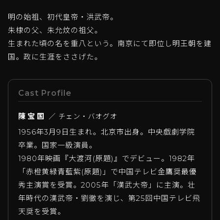
明の始祖、初代皇帝・洪武帝。
朱棣の父、朱允炆の祖父。
生まれた頃の名を重八という。南京にて即位し明王朝を建
国。政に生涯をささげた。
Cast Profile
陳宝国
／ チェン・バオグオ
1956年3月9日生まれ。北京市出身。中央戯劇学院
卒業。国家一級演員。
1980年映画『大渡河(原題)』でデビュー。1982年
「赤橙黄緑青藍紫(原題)」で中国テレビ金鷹奨最優
秀主演賞を受賞。2005年「漢武大帝」に主演。壮
年時代の漢武帝・劉徹を演じ、第25回中国テレビ飛
天奨を受賞。