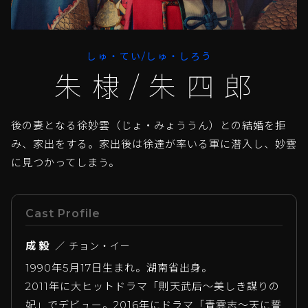
しゅ・てい/しゅ・しろう
朱棣/朱四郎
後の妻となる徐妙雲（じょ・みょううん）との結婚を拒
み、家出をする。家出後は徐達が率いる軍に潜入し、妙雲
に見つかってしまう。
Cast Profile
成毅
／ チョン・イー
1990年5月17日生まれ。湖南省出身。
2011年に大ヒットドラマ「則天武后～美しき謀りの
妃」でデビュー。2016年にドラマ「青雲志～天に誓