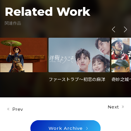
Related Work
関連作品
ファーストラブ～初恋の麻洋
奇妙之城
街～
町へ～
»
Next
«
Prev
Work Archive