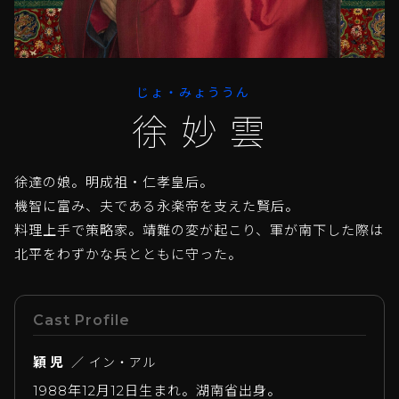
じょ・みょううん
徐妙雲
徐達の娘。明成祖・仁孝皇后。
機智に富み、夫である永楽帝を支えた賢后。
料理上手で策略家。靖難の変が起こり、軍が南下した際は
北平をわずかな兵とともに守った。
Cast Profile
穎児
／ イン・アル
1988年12月12日生まれ。湖南省出身。