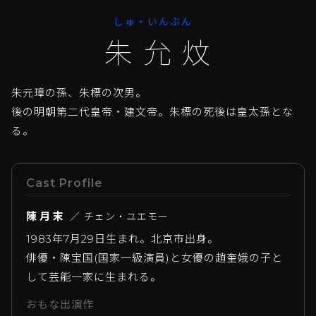
しゅ・いんぶん
朱允炆
朱元璋の孫、朱標の次男。
後の明朝第二代皇帝・建文帝。朱標の死後は皇太孫とな
る。
Cast Profile
陳月末
／ チェン・ユエモー
1983年7月29日生まれ。北京市出身。
俳優・陳宝国(国家一級演員)と女優の趙奎娥の子と
して芸能一家に生まれる。
おもな出演作