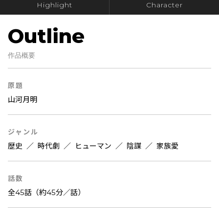
Highlight
Character
Outline
作品概要
原題
山河月明
ジャンル
歴史
／
時代劇
／
ヒューマン
／
陰謀
／
家族愛
話数
全45話（約45分／話）