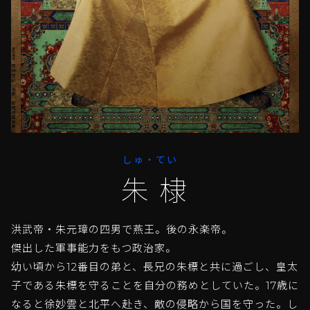
しゅ・てい
朱棣
洪武帝・朱元璋の四男で燕王。後の永楽帝。
傑出した軍事能力をもつ政治家。
幼い頃から12番目の弟と、長兄の朱標と共に過ごし、皇太
子である朱標を守ることを自分の務めとしていた。17歳に
なると徐妙雲と北平へ赴き、敵の侵略から国を守った。し