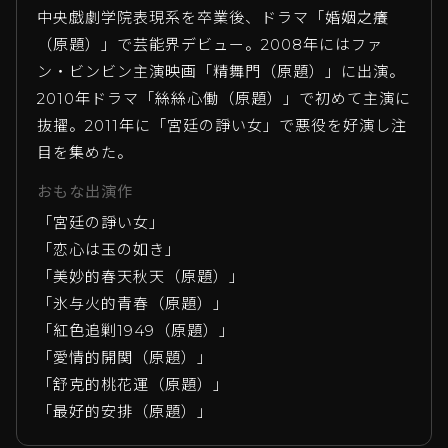
中央戯劇学院表現系を卒業後、ドラマ「婚姻之癢
（原題）」で芸能界デビュー。2008年にはファ
ン・ビンビン主演映画「精舞門（原題）」に出演。
2010年ドラマ「絲絲心働（原題）」で初めて主演に
抜擢。2011年に「宮廷の諍い女」で悪役を好演し注
目を集めた。
おもな出演作
「宮廷の諍い女」
「恋心は玉の如き」
「美妙的春天秋天（原題）」
「氷与火的青春（原題）」
「紅色追剿1949（原題）」
「愛情的開関（原題）」
「舒克的桃花運（原題）」
「最好的安排（原題）」