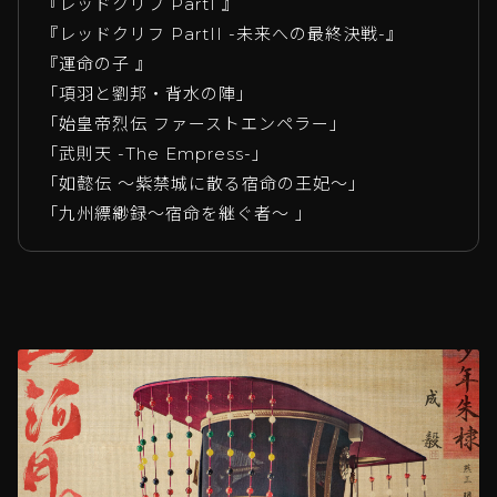
『レッドクリフ PartI 』
『レッドクリフ PartII -未来への最終決戦-』
『運命の子 』
「項羽と劉邦・背水の陣」
「始皇帝烈伝 ファーストエンペラー」
「武則天 -The Empress-」
「如懿伝 〜紫禁城に散る宿命の王妃〜」
「九州縹緲録〜宿命を継ぐ者〜 」