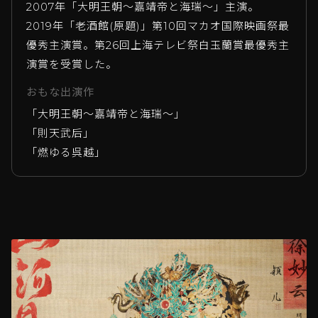
2007年「大明王朝〜嘉靖帝と海瑞〜」主演。
2019年「老酒館(原題)」第10回マカオ国際映画祭最
優秀主演賞。第26回上海テレビ祭白玉蘭賞最優秀主
演賞を受賞した。
おもな出演作
「大明王朝〜嘉靖帝と海瑞〜」
「則天武后」
「燃ゆる呉越」