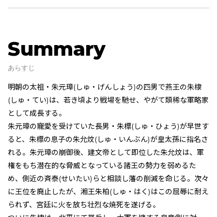
Summary
あらすじ
明朝の太祖・朱元璋(しゅ・げんしょう)の四男で燕王の朱棣
(しゅ・てい)は、若き頃より戦場を馳せ、やがて類稀な軍略家
として成長する。
朱元璋の寵愛を受けていた長男・朱標(しゅ・ひょう)が早世す
ると、朱標の息子の朱允炆(しゅ・いんぶん)が皇太孫に指名さ
れる。朱元璋の崩御後、建文帝として即位した朱允炆は、軍
権をもち潜在的な脅威となっている諸王の勢力を弱めるた
め、側近の斉泰(せいたい)らと相談し藩の削減を命じる。次々
に王位を廃止したが、湘王朱柏(しゅ・はく)はこの屈辱に耐え
られず、宮廷に火を放ち壮烈な焼死を遂げる。