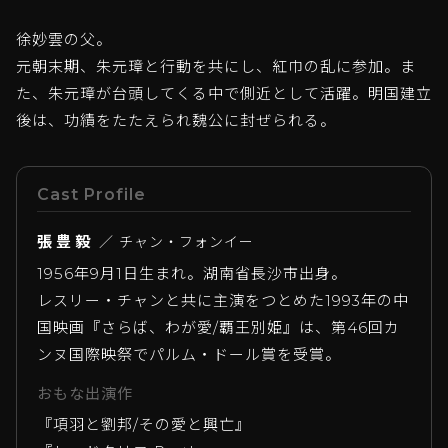
徐妙雲の父。
元朝末期、朱元璋と行動を共にし、紅巾の乱に参加。ま
た、朱元璋が台頭してくる中で側近として活躍。明国建立
後は、功績をたたえられ魏公に封ぜられる。
Cast Profile
張豊毅
／ チャン・フォンイー
1956年9月1日生まれ。湖南省長沙市出身。
レスリー・チャンと共に主演をつとめた1993年の中
国映画『さらば、わが愛/覇王別姫』は、第46回カ
ンヌ国際映祭でパルム・ドール賞を受賞。
おもな出演作
『項羽と劉邦/その愛と興亡』