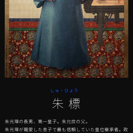
しゅ・ひょう
朱標
朱元璋の長男、第一皇子。朱允炆の父。
朱元璋が寵愛した息子で最も信頼していた皇位継承者。政