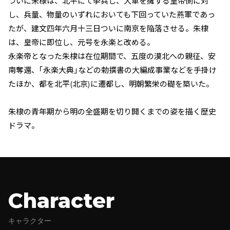
ついに朱棣は、北平にて挙兵し、大軍を擁する皇帝側に対
し、兵量、物量のいずれにおいても下回っていた燕軍であっ
たが、建文四年六月十三日ついに南京を陥落させる。朱棣
は、皇帝に即位し、元号を永楽と改める。
永楽帝となった朱棣は在位期間で、五度の漠北への親征、安
南奪還、｢永楽大典｣などの勅撰書の大編成事業などを手掛け
たほか、都を北平(北京)に遷都し、明朝繁栄の礎を築いた。
朱棣の青年期から明の全盛期を切り開くまでの姿を描く歴史
ドラマ。
Character
キャラクター