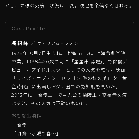
かし、朱標の死後、状況は一変。決起を余儀なくされる。
Cast Profile
馮紹峰
／ ウィリアム・フォン
1978年10月7日生まれ。上海市出身。上海戯劇学院
卒業。1998年20歳の時に「星星串(原題)」で俳優デ
ビュー。アイドルスターとしての人気を確立。映画
『ライズ・オブ・シードラゴン 謎の鉄の爪』や『黄
金時代』に出演しアジア圏での認知度を高めた。
2013年に「蘭陵王」で主人公の蘭陵王・高長恭を演
じると、その人気は不動のものに。
おもな出演作
「蘭陵王」
「明蘭～才媛の春～」