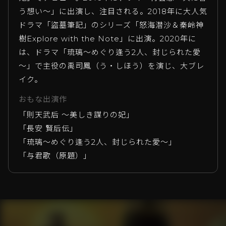
う想い～」に出演し、注目される。2018年に大人気
ドラマ「盜墓筆記」のシリーズ「怒海潜沙＆秦岭神
樹Explore with the Note」に出演。2020年に
は、ドラマ「琉璃～めぐり逢う2人、封じられた愛
～」で主役の禹司鳳（う・しほう）を演じ、大ブレ
イク。
おもな出演作
「則天武后 ～美しき謀りの妃」
「長安 賢后伝」
「琉璃～めぐり逢う2人、封じられた愛～」
「与君歌（原題）」