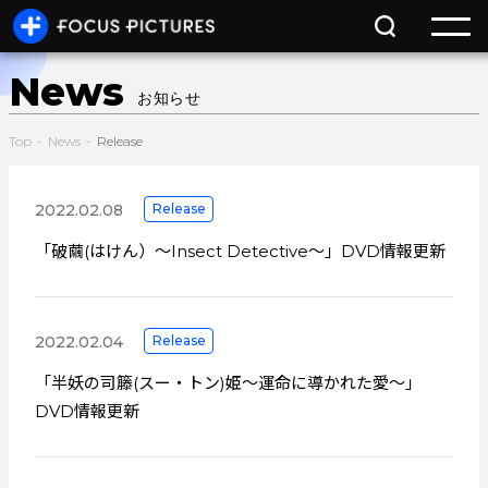
News
お知らせ
Top
-
News
-
Release
2022.02.08
Release
「破繭(はけん）～Insect Detective～」DVD情報更新
2022.02.04
Release
「半妖の司籐(スー・トン)姫～運命に導かれた愛～」
DVD情報更新