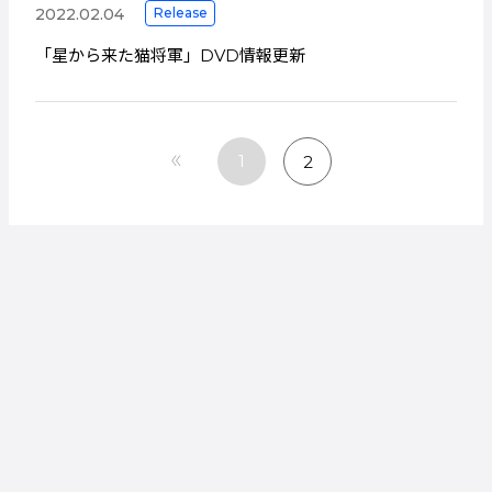
2022.02.04
Release
「星から来た猫将軍」DVD情報更新
投
稿
«
1
2
の
ペ
ー
ジ
送
り